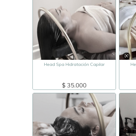
Head Spa Hidratación Capilar
He
$ 35.000