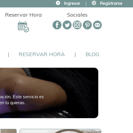
Ingresar
|
Registrarse
Reservar Hora
Sociales
|
RESERVAR HORA
|
BLOG
jación. Este servicio es
en tú quieras.