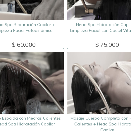
d Spa Reparación Capilar +
Head Spa Hidratación Capil
mpieza Facial Fotodinámica.
Limpieza Facial con Cóctel Vita
$ 60.000
$ 75.000
 Espalda con Piedras Calientes
Masaje Cuerpo Completo con 
ead Spa Hidratación Capilar
Calientes + Head Spa Hidrat
Capilar