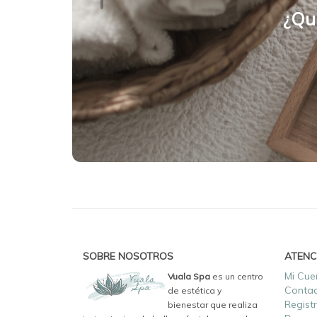
¿Qu
SOBRE NOSOTROS
ATENC
Mi Cue
Vuala Spa
es un centro
Conta
de estética y
Regist
bienestar que realiza