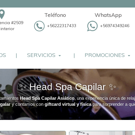
Teléfono
WhatsApp
dencia #2509
+56222317433
+56974349246
interior
OS
|
SERVICIOS
|
PROMOCIONES
✨ Head Spa Capilar ✨
atamientos
Head Spa Capilar Asiático
, una experiencia única de rela
egalar
y contamos con
giftcard virtual y física
para sorprender a qui