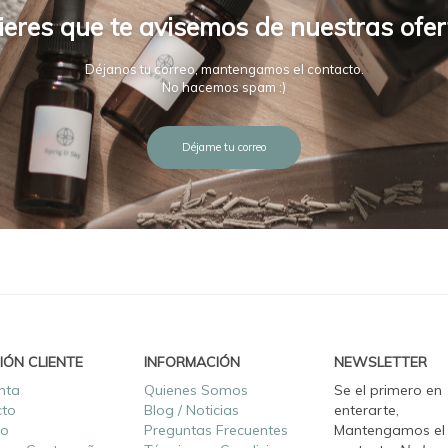
ieres que te avisemos de nuestras ofer
Déjanos tu correo, mantengamos el contacto.
No hacemos spam :)
Déjame tu correo
IÓN CLIENTE
INFORMACIÓN
NEWSLETTER
nta
Quienes Somos
Se el primero en
cto
Blog / Noticias
enterarte,
ro
Preguntas Frecuentes
Mantengamos el