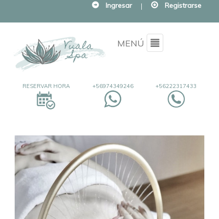
Ingresar
|
Registrarse
Menu
MENÚ
RESERVAR HORA
+56974349246
+56222317433