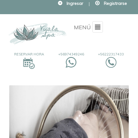
Ingresar
|
Registrarse
Menu
MENÚ
RESERVAR HORA
+56974349246
+56222317433