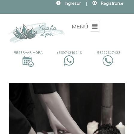
Ingresar
|
Registrarse
Menu
MENÚ
RESERVAR HORA
+56974349246
+56222317433