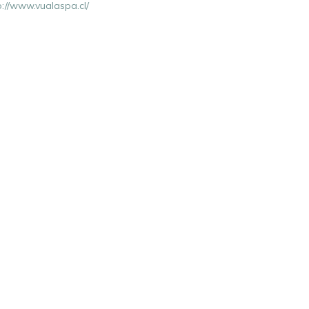
p://www.vualaspa.cl/