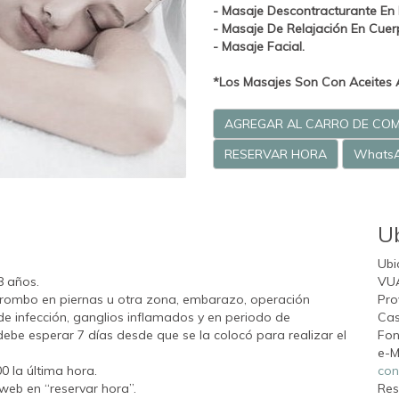
- Masaje Descontracturante En
- Masaje De Relajación En Cue
- Masaje Facial.
*Los Masajes Son Con Aceites 
AGREGAR AL CARRO DE CO
RESERVAR HORA
Whats
U
Ubi
8 años.
VU
trombo en piernas u otra zona, embarazo, operación
Pro
 de infección, ganglios inflamados y en periodo de
Cas
debe esperar 7 días desde que se la colocó para realizar el
Fon
e-M
00 la última hora.
con
web en “reservar hora”.
Res