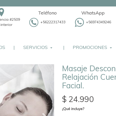
Teléfono
WhatsApp
dencia #2509
+56222317433
+56974349246
interior
OS
|
SERVICIOS
|
PROMOCIONES
Masaje Descont
Relajación Cue
Facial.
$ 24.990
¿Qué incluye?