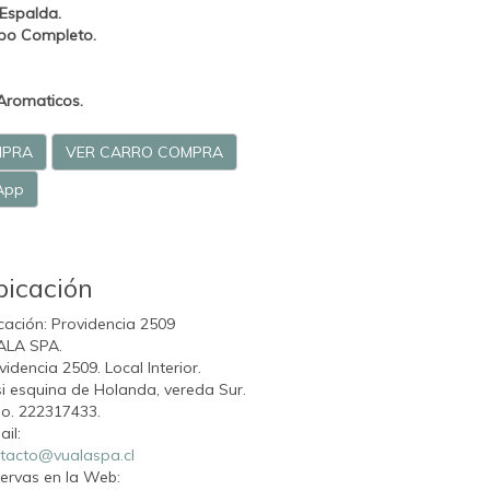
 Espalda.
rpo Completo.
Aromaticos.
MPRA
VER CARRO COMPRA
App
bicación
cación: Providencia 2509
ALA SPA.
videncia 2509. Local Interior.
i esquina de Holanda, vereda Sur.
o. 222317433.
ail:
tacto@vualaspa.cl
ervas en la Web: