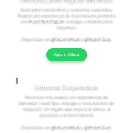
Ideal para cumpleaños y ocasiones especiales.
Regala una experiencia de desconexión profunda
con
Head Spa Capilar
, masajes y tratamientos
relajantes.
Disponibles en
giftcard virtual
y
giftcard física
.
Comprar Giftcard
Giftcards Corporativas
Reconoce a tu equipo con experiencias de
bienestar: Head Spa, masajes y tratamientos de
relajación. Un regalo que mejora el ánimo, el
descanso y el clima laboral.
Disponibles en
giftcard virtual
y
giftcard física
.