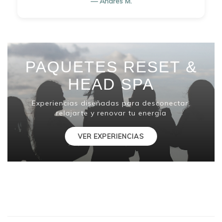
— Andrés M.
PAQUETES RESET &
HEAD SPA
Experiencias diseñadas para desconectar,
relajarte y renovar tu energía
VER EXPERIENCIAS