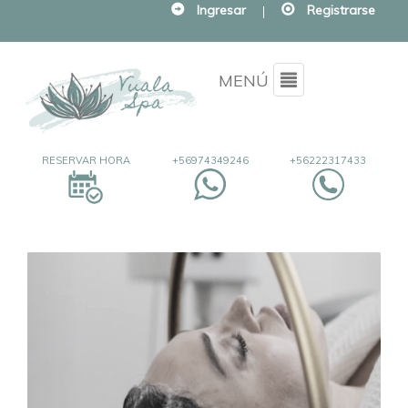
Ingresar
|
Registrarse
Menu
MENÚ
RESERVAR HORA
+56974349246
+56222317433