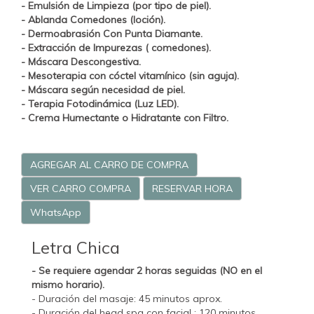
- Emulsión de Limpieza (por tipo de piel).
- Ablanda Comedones (loción).
-
Dermoabrasión Con Punta Diamante.
- Extracción de Impurezas ( comedones).
- Máscara Descongestiva.
-
Mesoterapia con cóctel vitamínico (sin aguja).
- Máscara según necesidad de piel.
-
Terapia Fotodinámica (Luz LED).
- Crema Humectante o Hidratante con Filtro.
AGREGAR AL CARRO DE COMPRA
VER CARRO COMPRA
RESERVAR HORA
WhatsApp
Letra Chica
- Se requiere agendar 2 horas seguidas (NO en el
mismo horario).
- Duración del masaje: 45 minutos aprox.
- Duración del head spa con facial : 120 minutos