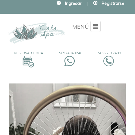
Ingresar
|
Registrarse
Menu
MENÚ
RESERVAR HORA
+56974349246
+56222317433