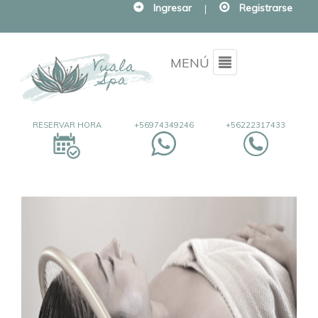
Ingresar
|
Registrarse
Menu
MENÚ
RESERVAR HORA
+56974349246
+56222317433