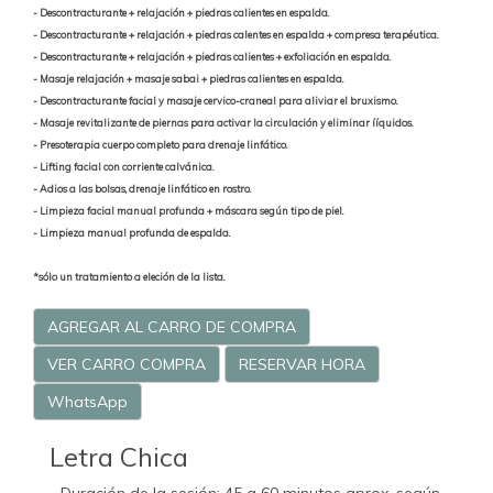
- Descontracturante + relajación + piedras calientes en espalda.
- Descontracturante + relajación + piedras calentes en espalda +
compresa terapéutica.
- Descontracturante + relajación + piedras calientes + exfoliación en espalda.
- Masaje relajación + masaje sabai + piedras calientes en espalda.
- Descontracturante facial y masaje cervico-craneal para aliviar el bruxismo.
- Masaje revitalizante de piernas para activar la circulación y eliminar ííquidos.
- Presoterapia cuerpo completo para drenaje linfático.
- Lifting facial con corriente calvánica.
- Adios a las bolsas, drenaje linfático en rostro.
- Limpieza facial manual profunda + máscara según tipo de piel.
- Limpieza manual profunda de espalda.
*sólo un tratamiento a eleción de la lista.
AGREGAR AL CARRO DE COMPRA
VER CARRO COMPRA
RESERVAR HORA
WhatsApp
Letra Chica