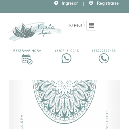
Ingresar
|
Registrarse
Menu
MENÚ
RESERVAR HORA
+56974349246
+56222317433