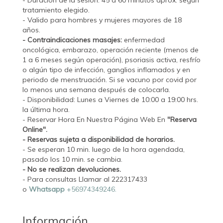
- Duración de la sesión: 45 a 60 minutos aprox. según
tratamiento elegido.
- Valido para hombres y mujeres mayores de 18
años.
- Contraindicaciones masajes:
enfermedad
oncológica, embarazo, operación reciente (menos de
1 a 6 meses según operación), psoriasis activa, resfrío
o algún tipo de infección, ganglios inflamados y en
periodo de menstruación. Si se vacuno por covid por
lo menos una semana después de colocarla.
- Disponibilidad: Lunes a Viernes de 10:00 a 19:00 hrs.
la última hora.
- Reservar Hora En Nuestra Página Web En
"Reserva
Online".
- Reservas sujeta a disponibilidad de horarios.
- Se esperan 10 min. luego de la hora agendada,
pasado los 10 min. se cambia.
- No se realizan devoluciones.
- Para consultas Llamar al 222317433
o
Whatsapp
+56974349246
.
Información