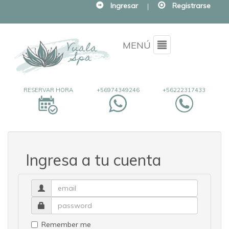
Ingresar
|
Registrarse
Menu
MENÚ
RESERVAR HORA
+56974349246
+56222317433
Ingresa a tu cuenta
Remember me