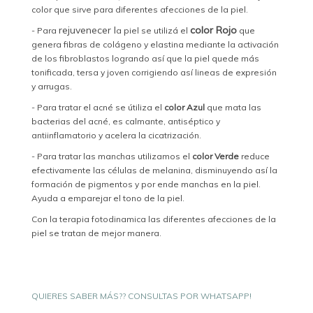
color que sirve para diferentes afecciones de la piel.
rejuvenecer l
color Rojo
- Para
a piel se utilizá el
que
genera fibras de colágeno y elastina mediante la activación
de los fibroblastos logrando así que la piel quede más
tonificada, tersa y joven corrigiendo así lineas de expresión
y arrugas.
- Para tratar el acné se útiliza el
color Azul
que mata las
bacterias del acné, es calmante, antiséptico y
antiinflamatorio y acelera la cicatrización.
- Para tratar las manchas utilizamos el
color Verde
reduce
efectivamente las células de melanina, disminuyendo así la
formación de pigmentos y por ende manchas en la piel.
Ayuda a emparejar el tono de la piel.
Con la terapia fotodinamica las diferentes afecciones de la
piel se tratan de mejor manera.
QUIERES SABER MÁS?? CONSULTAS POR WHATSAPP!