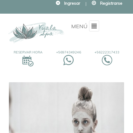
Ingresar
|
Registrarse
Menu
MENÚ
RESERVAR HORA
+56974349246
+56222317433