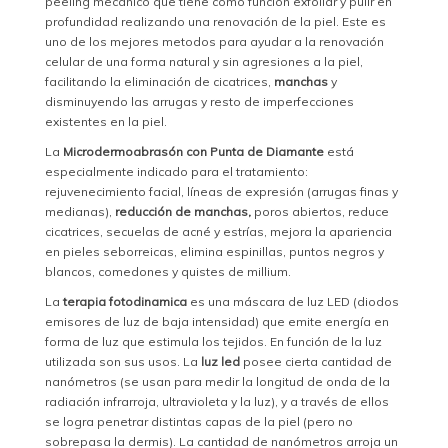
peeling mecánico que tiene como función exfoliar y pulir en
profundidad realizando una renovación de la piel. Este es
uno de los mejores metodos para ayudar a la renovación
celular de una forma natural y sin agresiones a la piel,
facilitando la eliminación de cicatrices,
manchas
y
disminuyendo las arrugas y resto de imperfecciones
existentes en la piel.
La
Microdermoabrasón con Punta de Diamante
está
especialmente indicado para el tratamiento:
rejuvenecimiento facial, líneas de expresión (arrugas finas y
medianas),
reducción de manchas,
poros abiertos, reduce
cicatrices, secuelas de acné y estrías, mejora la apariencia
en pieles seborreicas, elimina espinillas, puntos negros y
blancos, comedones y quistes de millium.
La
terapia fotodinamica
es una máscara de luz LED (diodos
emisores de luz de baja intensidad) que emite energía en
forma de luz que estimula los tejidos. En función de la luz
utilizada son sus usos. La
luz led
posee cierta cantidad de
nanómetros (se usan para medir la longitud de onda de la
radiación infrarroja, ultravioleta y la luz), y a través de ellos
se logra penetrar distintas capas de la piel (pero no
sobrepasa la dermis). La cantidad de nanómetros arroja un