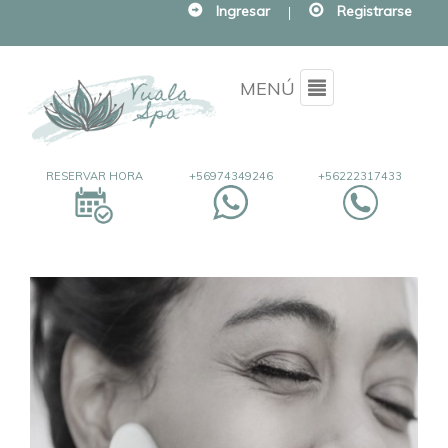
Ingresar
|
Registrarse
Menu
MENÚ
RESERVAR HORA
+56974349246
+56222317433