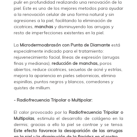
pulir en profundidad realizando una renovación de la
piel. Este es uno de los mejores metodos para ayudar
a la renovación celular de una forma natural y sin
agresiones a la piel, facilitando la eliminación de
cicatrices,
manchas
y disminuyendo las arrugas y
resto de imperfecciones existentes en la piel.
La
Microdermoabrasón con Punta de Diamante
está
especialmente indicado para el tratamiento:
rejuvenecimiento facial, líneas de expresión (arrugas
finas y medianas),
reducción de manchas,
poros
abiertos, reduce cicatrices, secuelas de acné y estrías,
mejora la apariencia en pieles seborreicas, elimina
espinillas, puntos negros y blancos, comedones y
quistes de millium.
- Radiofrecuencia Tripolar o Multipolar:
El calor provocado por la
Radiofrecuencia Tripolar o
Multipolas
, estimula el desarrollo de colágeno en la
dermis; gracias a ello la piel se contrae y se tensa.
Este efecto favorece la desaparición de las arrugas
en la piel y la disminución de la flacidez en el rostro.