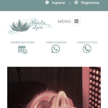
Ingresar
|
Registrarse
Menu
MENÚ
RESERVAR HORA
+56974349246
+56222317433