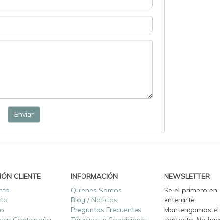
Enviar
IÓN CLIENTE
INFORMACIÓN
NEWSLETTER
nta
Quienes Somos
Se el primero en
cto
Blog / Noticias
enterarte,
ro
Preguntas Frecuentes
Mantengamos el
rar Contraseña
Términos y Condiciones
contacto.
No hac