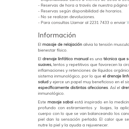
- Reservas de hora a través de nuestra página 
- Reservas según disponibilidad de horarios.
- No se realizan devoluciones.
- Para consultas Llamar al 2231 7433 o enviar
W
Información
El
masaje de relajación
alivia la tensión muscu
bienestar físico.
El
drenaje linfático manual
es una
técnica que s
suaves,
lentos y repetitivos que favorecen la ci
inflamaciones y retenciones de líquidos orgánic
sistema inmunológico, por lo que
el drenaje lin
salud
y ejerce un papel muy beneficioso en el s
específicamente distintas afecciones
. Así el
dren
inmunológico.
Este
masaje sabai
está inspirado en la medici
profundo con estiramientos y lisajes, la apl
cuerpo con lo que se van balanceando los cana
piel dan la sensación perlada. El calor que 
nutre la piel y la ayuda a rejuvenecer.