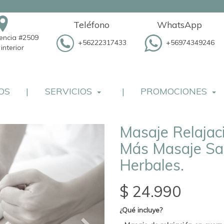
Teléfono
WhatsApp
dencia #2509
+56222317433
+56974349246
interior
OS
|
SERVICIOS
|
PROMOCIONES
Masaje Relaja
Más Masaje Sa
Herbales.
$ 24.990
¿Qué incluye?