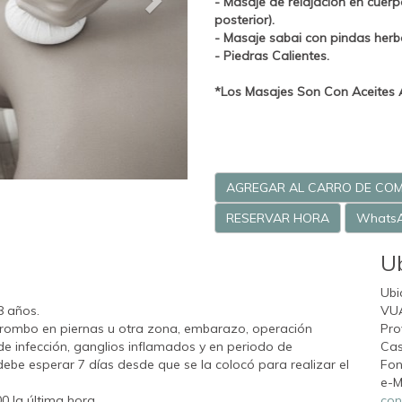
- Masaje de relajación en cuer
posterior).
- Masaje sabai con pindas herb
- Piedras Calientes.
*Los Masajes Son Con Aceites 
AGREGAR AL CARRO DE CO
RESERVAR HORA
Whats
U
Ubi
8 años.
VU
trombo en piernas u otra zona, embarazo, operación
Pro
 de infección, ganglios inflamados y en periodo de
Cas
debe esperar 7 días desde que se la colocó para realizar el
Fon
e-M
00 la última hora.
con