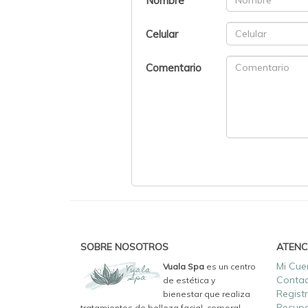
Nombre
Celular
Comentario
SOBRE NOSOTROS
ATENC
Mi Cue
Vuala Spa
es un centro
Conta
de estética y
Regist
bienestar que realiza
Recupe
tratamientos de belleza facial, corporal,