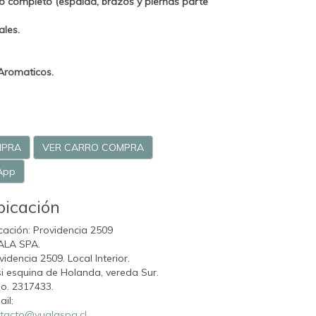
po completo (espalda, brazos y piernas parte
ales.
Aromaticos.
MPRA
VER CARRO COMPRA
App
bicación
cación: Providencia 2509
ALA SPA.
videncia 2509. Local Interior.
i esquina de Holanda, vereda Sur.
o. 2317433.
ail:
tacto@vualaspa.cl