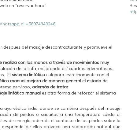
web en “reservar hora”.
Res
htt
hatsapp al +56974349246.
lar despues del masaje descontracturante y promueve el
e realiza con las manos a través de movimientos muy
rculación de la linfa, mejorando así cuadros edematosos,
os. El
sistema linfático
colabora estrechamente con el
fático manual
mejora de manera general el estado de
istema nervioso,
además de tratar
aje linfático manual
es otra forma de reforzar el sistema
na ayurvédica india, donde se combina después del masaje
icación de pindas o saquitos a una temperatura cálida al
les de energía, además el contacto de las pindas sobre la
se desprende de ellos provoca una sudoración natural que