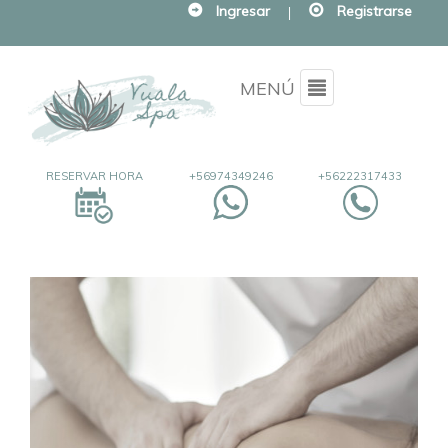
Ingresar
|
Registrarse
Menu
MENÚ
RESERVAR HORA
+56974349246
+56222317433