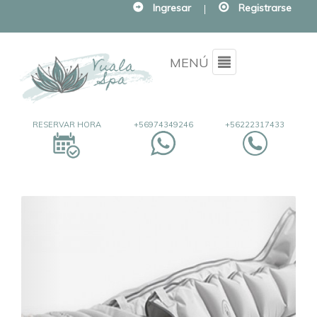
Ingresar
|
Registrarse
Menu
MENÚ
RESERVAR HORA
+56974349246
+56222317433