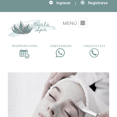
Ingresar
|
Registrarse
Menu
MENÚ
RESERVAR HORA
+56974349246
+56222317433