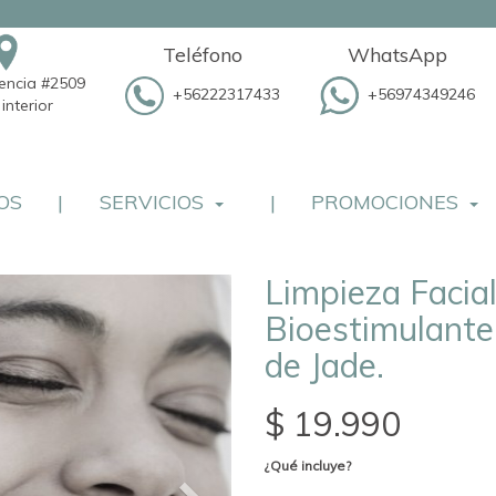
Teléfono
WhatsApp
dencia #2509
+56222317433
+56974349246
interior
OS
|
SERVICIOS
|
PROMOCIONES
Limpieza Facia
Bioestimulante
de Jade.
$ 19.990
¿Qué incluye?