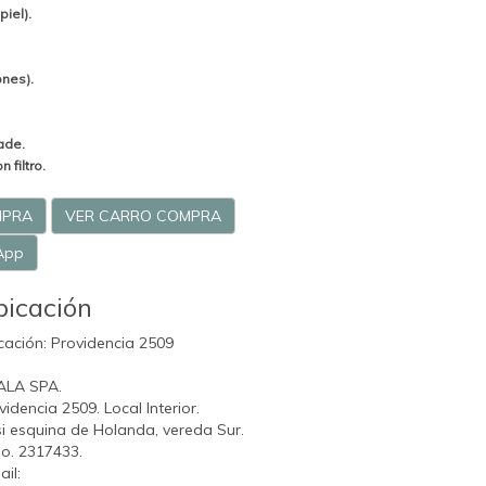
piel).
ones).
ade.
 filtro.
MPRA
VER CARRO COMPRA
App
bicación
cación: Providencia 2509
ALA SPA.
videncia 2509. Local Interior.
i esquina de Holanda, vereda Sur.
o. 2317433.
ail: