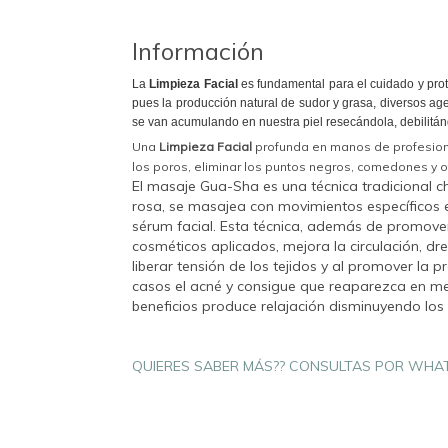
Información
La
Limpieza Facial
es fundamental para el cuidado y prote
pues la producción natural de sudor y grasa, diversos ag
se van acumulando en nuestra piel resecándola, debilitán
Una
Limpieza Facial
profunda en manos de profesional
los poros, eliminar los puntos negros, comedones y 
El masaje Gua-Sha es una técnica tradicional c
rosa, se masajea con movimientos específicos el
sérum facial. Esta técnica, además de promover 
cosméticos aplicados, mejora la circulación, d
liberar tensión de los tejidos y al promover la
casos el acné y consigue que reaparezca en m
beneficios produce relajación disminuyendo los 
QUIERES SABER MÁS?? CONSULTAS POR WHA