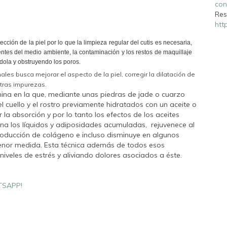
con
Res
htt
cción de la piel por lo que la limpieza regular del cutis es necesaria,
entes del medio ambiente, la contaminación y los restos de maquillaje
dola y obstruyendo los poros.
es busca mejorar el aspecto de la piel, corregir la dilatación de
otras impurezas.
hina en la que, mediante unas piedras de jade o cuarzo
 cuello y el rostro previamente hidratados con un aceite o
la absorción y por lo tanto los efectos de los aceites
rena los líquidos y adiposidades acumuladas, rejuvenece al
 producción de colágeno e incluso disminuye en algunos
enor medida. Esta técnica además de todos esos
niveles de estrés y aliviando dolores asociados a éste.
TSAPP!