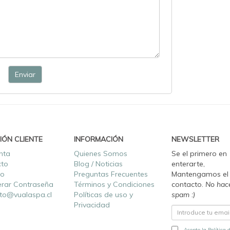
Enviar
IÓN CLIENTE
INFORMACIÓN
NEWSLETTER
nta
Quienes Somos
Se el primero en
cto
Blog / Noticias
enterarte,
ro
Preguntas Frecuentes
Mantengamos el
rar Contraseña
Términos y Condiciones
contacto.
No hac
to@vualaspa.cl
Políticas de uso y
spam :)
Privacidad
Acepto la Política 