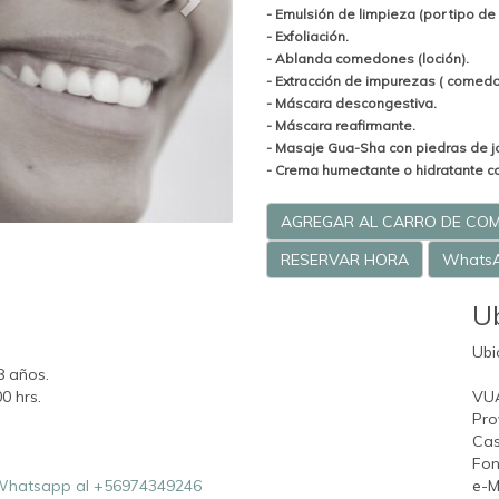
- Emulsión de limpieza (por tipo de 
- Exfoliación.
- Ablanda comedones (loción).
- Extracción de impurezas ( comed
- Máscara descongestiva.
- Máscara reafirmante.
- Masaje Gua-Sha con piedras de j
- Crema humectante o hidratante con
AGREGAR AL CARRO DE CO
RESERVAR HORA
Whats
U
Ubi
8 años.
00 hrs.
VU
Pro
Cas
Fon
hatsapp al +56974349246
e-M