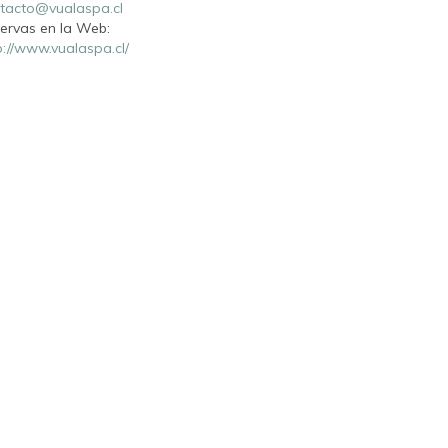
tacto@vualaspa.cl
ervas en la Web:
p://www.vualaspa.cl/